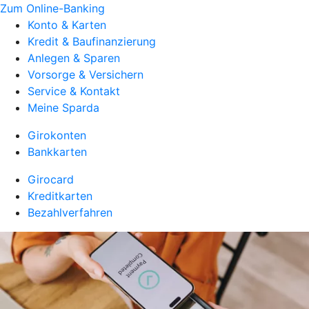
Zum Online-Banking
Konto & Karten
Kredit & Baufinanzierung
Anlegen & Sparen
Vorsorge & Versichern
Service & Kontakt
Meine Sparda
Girokonten
Bankkarten
Girocard
Kreditkarten
Bezahlverfahren