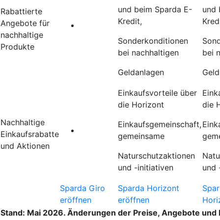
und beim Sparda E-
und 
Rabattierte
Kredit,
Kredi
Angebote für
nachhaltige
Sonderkonditionen
Sond
Produkte
bei nachhaltigen
bei 
Geldanlagen
Geld
Einkaufsvorteile über
Eink
die Horizont
die 
Nachhaltige
Einkaufsgemeinschaft,
Eink
Einkaufsrabatte
gemeinsame
gem
und Aktionen
Naturschutzaktionen
Natu
und -initiativen
und -
Sparda Giro
Sparda Horizont
Spar
eröffnen
eröffnen
Hori
Stand: Mai 2026. Änderungen der Preise, Angebote und 