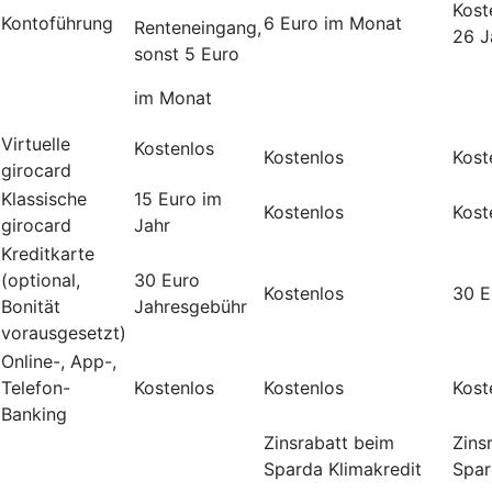
Koste
Kontoführung
6 Euro im Monat
Renteneingang,
26 J
sonst 5 Euro
im Monat
Virtuelle
Kostenlos
Kostenlos
Kost
girocard
Klassische
15 Euro im
Kostenlos
Kost
girocard
Jahr
Kreditkarte
(optional,
30 Euro
Kostenlos
30 E
Bonität
Jahresgebühr
vorausgesetzt)
Online-, App-,
Telefon-
Kostenlos
Kostenlos
Kost
Banking
Zinsrabatt beim
Zins
Sparda Klimakredit
Spar