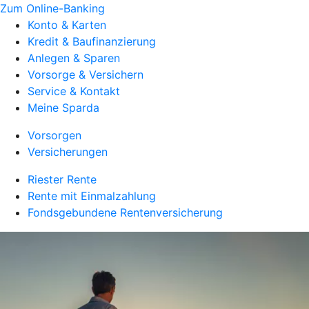
Zum Online-Banking
Konto & Karten
Kredit & Baufinanzierung
Anlegen & Sparen
Vorsorge & Versichern
Service & Kontakt
Meine Sparda
Vorsorgen
Versicherungen
Riester Rente
Rente mit Einmalzahlung
Fondsgebundene Rentenversicherung